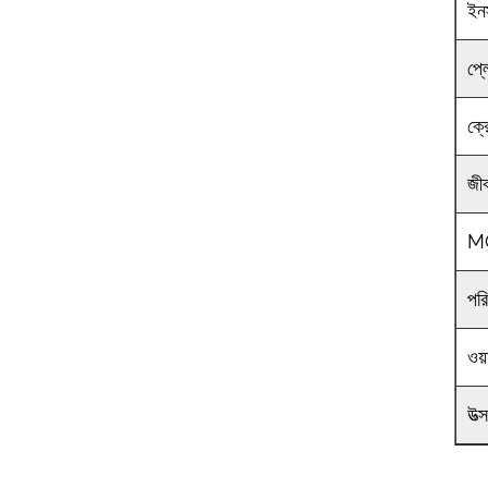
ইন
প্ল
ক্
জীব
M
পরি
ওয়া
উত্