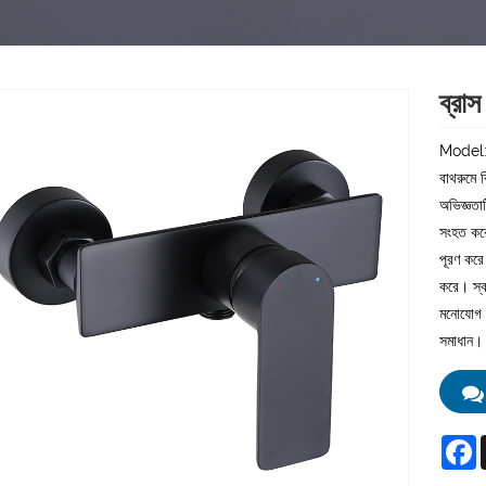
ব্রা
Model
বাথরুমে ক
অভিজ্ঞতাট
সংহত করে।
পূরণ করে
করে। স্ব
মনোযোগ দ
সমাধান।
F