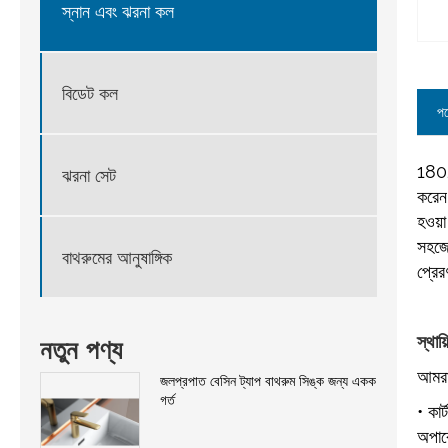
স্নান এবং ঝরনা কল
বিডেট কল
পণ
1802
ঝরনা সেট
করেন 
হওয়া
সহজে
বাথরুমের আনুষাঙ্গিক
প্রে
স্থায
নতুন পণ্য
আমরা
জলপ্রপাত বেসিন ট্যাপ বাথরুম সিঙ্ক জন্য একক
গর্ত
• কার
অপার