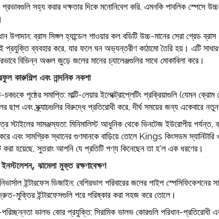
 প্রভাবগুলি সহ্য করার দক্ষতার দিকে মনোনিবেশ করি, এমনকি পাবলিক স্পেসে উচ্চ-ফ্রিক
।
ধান উপাদান: ব্রাস সিঙ্গল হ্যান্ডেল শাওয়ার কল বডিটি উচ্চ-মানের সেরা গ্রেড ব্রাস 
 প্রযুক্তি ব্যবহার করে, যার ফলে ঘন অভ্যন্তরীণ কাঠামো তৈরি হয়। এটি সাধারণ
করভাবে বিভিন্ন অঞ্চল জুড়ে জলের মানের চ্যালেঞ্জগুলির সাথে মোকাবিলা করে।
টারফুল কারুশিল্প এবং নান্দনিক নকশা
চ-চকচকে পৃষ্ঠের সমাপ্তি: মাল্টি-লেয়ার ইলেক্ট্রোপ্লেটিং প্রক্রিয়াগুলি (যেমন ক্র
র ছাপ এবং স্ক্র্যাচগুলির বিরুদ্ধে প্রতিরোধী করে, দীর্ঘ সময়ের জন্য একেবারে নত
িত্র স্টাইলের সামঞ্জস্যতা: মিনিমালিস্ট আধুনিক থেকে ভিনটেজ ইউরোপীয় পর্যন্ত, ব
 করে এবং সামগ্রিক স্থানের গুণমানকে বাড়িয়ে তোলে Kings কিংসডম স্যানিটারি ও
ন্ট করা হয়েছে, সুতরাং আপনি যে প্রতিটি পণ্য কিনেছেন তা হ'ল এক ধরণের।
ইনস্টলেশন, ঝামেলা মুক্ত রক্ষণাবেক্ষণ
িভার্সাল ইন্টারফেস ডিজাইন: বেশিরভাগ পরিবারের জলের পাইপ স্পেসিফিকেশনের সাথে
দ্রুত-মুক্তির ইন্টারফেসগুলি পরে পরিষ্কার করা সহজ করে তোলে।
ব-পরিচ্ছন্নতা ভালভ কোর প্রযুক্তি: সিরামিক ভালভ কোরগুলি পরিধান-প্রতিরোধী 