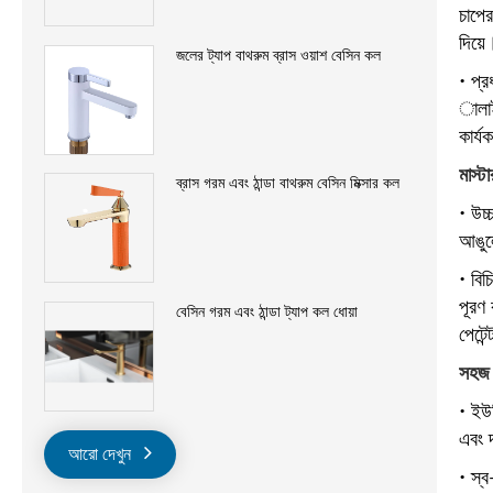
চাপের
দিয়ে
জলের ট্যাপ বাথরুম ব্রাস ওয়াশ বেসিন কল
• প্র
ালাই
কার্য
মাস্
ব্রাস গরম এবং ঠান্ডা বাথরুম বেসিন মিক্সার কল
• উচ্
আঙুলে
• বিচ
পূরণ
বেসিন গরম এবং ঠান্ডা ট্যাপ কল ধোয়া
পেটে
সহজ 
• ইউন
এবং 
আরো দেখুন
• স্