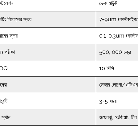
স্টলেশন
ডেক মাউন্ট
েটিং নিকেলের স্তর
7-9um (কাস্টমাইজ
রোমের স্তর
0.1-0.3um (কাস্টম
ন পরীক্ষা
500, 000 চক্র
OQ.
10 পিসি
ষেবা
লেজার লোগো/ওডিএ
রেন্টি
3-5 বছর
স স্থান
ওয়েনঝু, ঝেজিয়াং, চীন