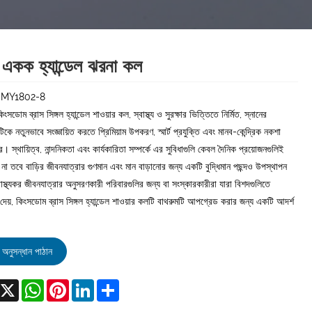
স একক হ্যান্ডেল ঝরনা কল
:MY1802-8
িংসডোম ব্রাস সিঙ্গল হ্যান্ডেল শাওয়ার কল, স্বাস্থ্য ও সুরক্ষার ভিত্তিতে নির্মিত, স্নানের
িকে নতুনভাবে সংজ্ঞায়িত করতে প্রিমিয়াম উপকরণ, স্মার্ট প্রযুক্তি এবং মানব-কেন্দ্রিক নকশা
 স্থায়িত্ব, নান্দনিকতা এবং কার্যকারিতা সম্পর্কে এর সুবিধাগুলি কেবল দৈনিক প্রয়োজনগুলিই
 না তবে বাড়ির জীবনযাত্রার গুণমান এবং মান বাড়ানোর জন্য একটি বুদ্ধিমান পছন্দও উপস্থাপন
াস্থ্যকর জীবনযাত্রার অনুসরণকারী পরিবারগুলির জন্য বা সংস্কারকারীরা যারা বিশদগুলিতে
েয়, কিংসডোম ব্রাস সিঙ্গল হ্যান্ডেল শাওয়ার কলটি বাথরুমটি আপগ্রেড করার জন্য একটি আদর্শ
অনুসন্ধান পাঠান
acebook
X
WhatsApp
Pinterest
LinkedIn
Share