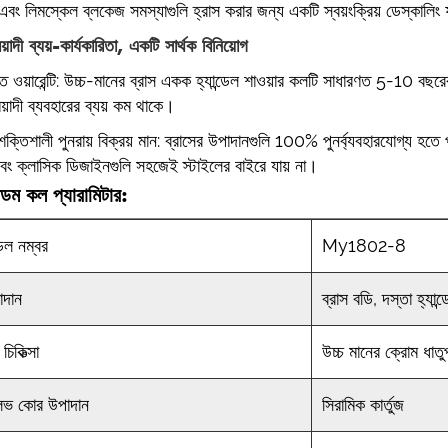
 এবং লিমস্কেল ব্লকেজ সমস্যাগুলি হ্রাস করার জন্য একটি স্বয়ংক্রিয় ডেস্কালি
মেয়াদী ব্যয়-কার্যকারিতা, একটি সার্থক বিনিয়োগ
ধিত ওয়ারেন্টি: উচ্চ-মানের ব্রাস একক হ্যান্ডেল শাওয়ার কলটি সাধারণত 5-10 বছরের
মেয়াদী ব্যবহারের ব্যয় কম থাকে।
্তিশালী পুনরায় বিক্রয় মান: ব্রাসের উপাদানগুলি 100% পুনর্ব্যবহারযোগ্য হতে
এবং ক্লাসিক ডিজাইনগুলি সহজেই স্টাইলের বাইরে যায় না।
ডম কল প্যারামিটার:
েল নম্বর
My1802-8
াদান
ব্রাস বডি, দস্তা হ্যান্
ঠ চিকিত্সা
উচ্চ মানের ক্রোম ধাতুপ
লভ কোর উপাদান
সিরামিক কার্তুজ