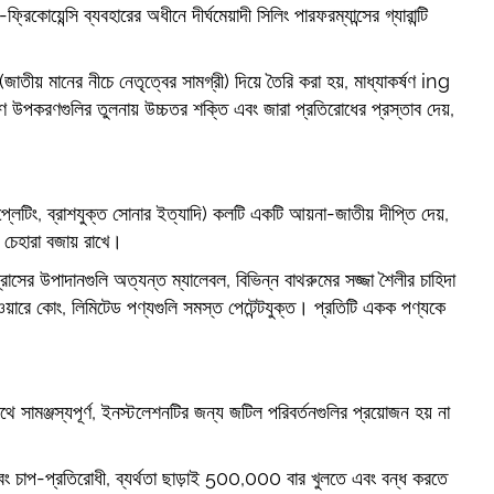
োয়েন্সি ব্যবহারের অধীনে দীর্ঘমেয়াদী সিলিং পারফরম্যান্সের গ্যারান্টি
(জাতীয় মানের নীচে নেতৃত্বের সামগ্রী) দিয়ে তৈরি করা হয়, মাধ্যাকর্ষণ ing
 উপকরণগুলির তুলনায় উচ্চতর শক্তি এবং জারা প্রতিরোধের প্রস্তাব দেয়,
োম প্লেটিং, ব্রাশযুক্ত সোনার ইত্যাদি) কলটি একটি আয়না-জাতীয় দীপ্তি দেয়,
ুন চেহারা বজায় রাখে।
্রাসের উপাদানগুলি অত্যন্ত ম্যালেবল, বিভিন্ন বাথরুমের সজ্জা শৈলীর চাহিদা
য়ারে কোং, লিমিটেড পণ্যগুলি সমস্ত পেটেন্টযুক্ত। প্রতিটি একক পণ্যকে
 সামঞ্জস্যপূর্ণ, ইনস্টলেশনটির জন্য জটিল পরিবর্তনগুলির প্রয়োজন হয় না
এবং চাপ-প্রতিরোধী, ব্যর্থতা ছাড়াই 500,000 বার খুলতে এবং বন্ধ করতে