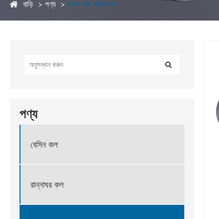
বাড়ি
পণ্য
স্নান এবং ঝরনা কল
পণ্য
বেসিন কল
রান্নাঘর কল