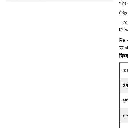
পারে
দীর্ঘ
• বর্
দীর্ঘ
Re শক
হয় 
কিংস
মড
উপ
পৃষ্
ভা