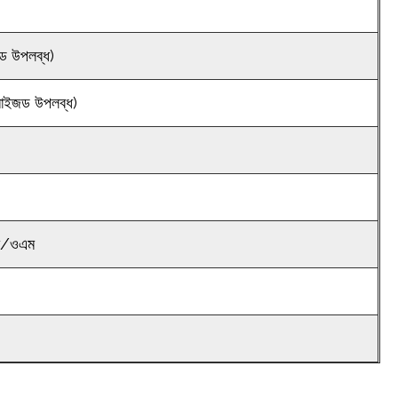
ড উপলব্ধ)
াইজড উপলব্ধ)
ম/ওএম