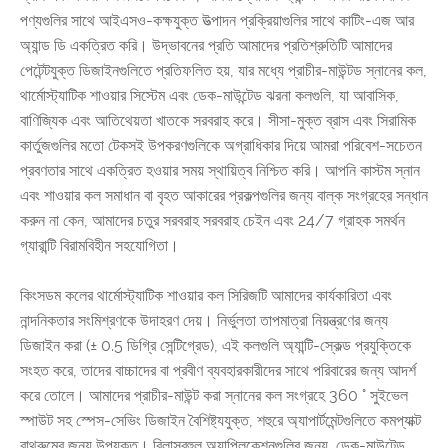
পণ্যগুলির সাথে আইএসও-কক্ষযুক্ত উত্পাদন প্রক্রিয়াগুলির সাথে কাটিং-এজ আর
অ্যান্ড ডি একত্রিত করি। উদ্ভাবনের প্রতি আমাদের প্রতিশ্রুতিটি আমাদের
পেটেন্টযুক্ত ডিজাইনগুলিতে প্রতিফলিত হয়, যার মধ্যে প্রাচীর-মাউন্টড স্নানের কল,
থার্মোস্ট্যাটিক শাওয়ার সিস্টেম এবং ডেক-মাউন্টেড ঝরনা কলগুলি, যা আবাসিক,
বাণিজ্যিক এবং আতিথেয়তা খাতকে সরবরাহ করে। সীসা-মুক্ত ব্রাস এবং সিরামিক
কার্তুজগুলির মতো টেকসই উপকরণগুলিকে অগ্রাধিকার দিয়ে আমরা পরিবেশ-সচেতন
প্রবণতার সাথে একত্রিত হওয়ার সময় স্থায়িত্ব নিশ্চিত করি। আপনি কাস্টম স্নান
এবং শাওয়ার কল সমাধান বা বৃহত আকারের প্রকল্পগুলির জন্য বাল্ক সংগ্রহের সন্ধান
করুন না কেন, আমাদের চতুর সরবরাহ সরবরাহ চেইন এবং 24/7 গ্রাহক সমর্থন
গ্যারান্টি বিরামবিহীন সহযোগিতা।
কিংসডম কলের থার্মোস্ট্যাটিক শাওয়ার কল সিরিজটি আমাদের কার্যকারিতা এবং
নান্দনিকতার সংমিশ্রণকে উদাহরণ দেয়। নির্ভুলতা তাপমাত্রা নিয়ন্ত্রণের জন্য
ডিজাইন করা (± 0.5 ডিগ্রি সেন্টিগ্রেড), এই কলগুলি অ্যান্টি-স্কেল্ড প্রযুক্তিকে
সংহত করে, তাদের বাচ্চাদের বা প্রবীণ ব্যবহারকারীদের সাথে পরিবারের জন্য আদর্শ
করে তোলে। আমাদের প্রাচীর-মাউন্ট করা স্নানের কল সংগ্রহে 360 ° সুইভেল
স্পাউট সহ স্পেস-সেভিং ডিজাইন বৈশিষ্ট্যযুক্ত, শহুরে অ্যাপার্টমেন্টগুলিতে কমপ্যাক্ট
বাথরুমের জন্য উপযুক্ত। বিলাসবহুল অ্যাপ্লিকেশনগুলির জন্য, ডেক-মাউন্টেড