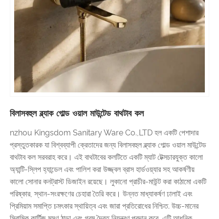
বিলাসবহুল ব্ল্যাক গোল্ড ওয়াল মাউন্টেড বাথটাব কল
nzhou Kingsdom Sanitary Ware Co.,LTD হল একটি পেশাদার
প্রস্তুতকারক যা বিশ্বব্যাপী ক্রেতাদের জন্য বিলাসবহুল ব্ল্যাক গোল্ড ওয়াল মাউন্টেড
বাথটাব কল সরবরাহ করে। এই বাথটাবের কলটিতে একটি ম্যাট টেক্সচারযুক্ত কালো
অ্যান্টি-স্লিপ হ্যান্ডেল এবং পালিশ করা উজ্জ্বল ব্রাস হার্ডওয়্যার সহ আকর্ষণীয়
কালো সোনার কনট্রাস্ট ডিজাইন রয়েছে। লুকানো প্রাচীর-মাউন্ট করা কাঠামো একটি
পরিষ্কার, স্থান-সংরক্ষণের চেহারা তৈরি করে। উন্নত মাধ্যাকর্ষণ ঢালাই এবং
প্রিমিয়াম সমাপ্তি চমৎকার স্থায়িত্ব এবং জারা প্রতিরোধের নিশ্চিত. উচ্চ-মানের
সিরামিক কার্টিজ মসৃণ ঠান্ডা এবং গরম দ্বৈত নিয়ন্ত্রণ প্রদান করে, এটি আধুনিক