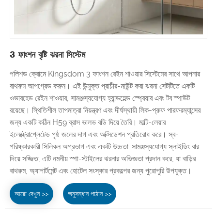
3 ফাংশন বৃষ্টি ঝরনা সিস্টেম
পলিশড ক্রোমে Kingsdom 3 ফাংশন রেইন শাওয়ার সিস্টেমের সাথে আপনার
বাথরুম আপগ্রেড করুন। এই উন্মুক্ত প্রাচীর-মাউন্ট করা ঝরনা সেটটিতে একটি
ওভারহেড রেইন শাওয়ার, সামঞ্জস্যযোগ্য হ্যান্ডহেল্ড স্প্রেয়ার এবং টব স্পাউট
রয়েছে। স্থিতিশীল তাপমাত্রা নিয়ন্ত্রণ এবং দীর্ঘস্থায়ী লিক-প্রুফ পারফরম্যান্সের
জন্য একটি কঠিন H59 ব্রাস ভালভ বডি দিয়ে তৈরি। মাল্টি-লেয়ার
ইলেক্ট্রোপ্লেটেড পৃষ্ঠ জলের দাগ এবং অক্সিডেশন প্রতিরোধ করে। স্ব-
পরিষ্কারকারী সিলিকন অগ্রভাগ এবং একটি উচ্চতা-সামঞ্জস্যযোগ্য স্লাইডিং বার
দিয়ে সজ্জিত, এটি নমনীয় স্পা-স্টাইলের ঝরনার অভিজ্ঞতা প্রদান করে, যা বাড়ির
বাথরুম, অ্যাপার্টমেন্ট এবং হোটেল সংস্কার প্রকল্পের জন্য পুরোপুরি উপযুক্ত।
আরো দেখুন >>
অনুসন্ধান পাঠান >>