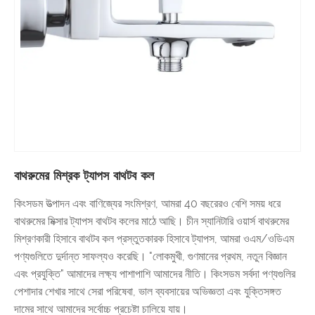
বাথরুমের মিশ্রক ট্যাপস বাথটব কল
কিংসডম উত্পাদন এবং বাণিজ্যের সংমিশ্রণ, আমরা 40 বছরেরও বেশি সময় ধরে
বাথরুমের মিক্সার ট্যাপস বাথটব কলের মাঠে আছি। চীন স্যানিটারি ওয়ার্স বাথরুমের
মিশ্রণকারী হিসাবে বাথটব কল প্রস্তুতকারক হিসাবে ট্যাপস, আমরা ওএম/ওডিএম
পণ্যগুলিতে দুর্দান্ত সাফল্যও করেছি। "লোকমুখী, গুণমানের প্রথম, নতুন বিজ্ঞান
এবং প্রযুক্তি" আমাদের লক্ষ্য পাশাপাশি আমাদের নীতি। কিংসডম সর্বদা পণ্যগুলির
পেশাদার শেখার সাথে সেরা পরিষেবা, ভাল ব্যবসায়ের অভিজ্ঞতা এবং যুক্তিসঙ্গত
দামের সাথে আমাদের সর্বোচ্চ প্রচেষ্টা চালিয়ে যায়।