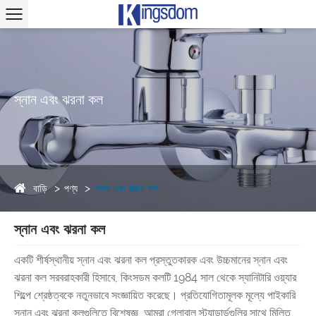
স্নান এবং ঝরনা কল
বাড়ি
পণ্য
স্নান এবং ঝরনা কল
স্নান এবং ঝরনা কল
একটি শীর্ষস্থানীয় স্নান এবং ঝরনা কল প্রস্তুতকারক এবং উচ্চমানের স্নান এবং
ঝরনা কল সরবরাহকারী হিসাবে, কিংসডম কলটি 1984 সাল থেকে স্যানিটারি ওয়্যার
শিল্পে শ্রেষ্ঠত্বকে নতুনভাবে সংজ্ঞায়িত করেছে। প্রতিযোগিতামূলক মূল্যে পাইকারি
স্নান এবং ঝরনা কলগুলিতে বিশেষজ্ঞ, আমরা গ্লোবাল স্ট্যান্ডার্ডগুলির সাথে মিলিত