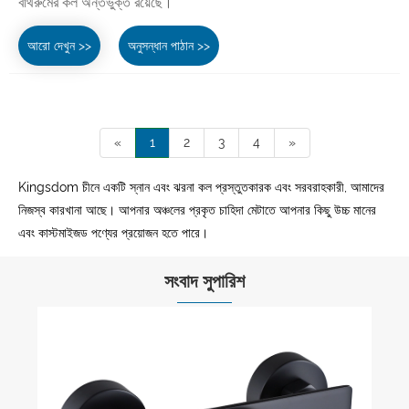
বাথরুমের কল অন্তর্ভুক্ত রয়েছে।
আরো দেখুন >>
অনুসন্ধান পাঠান >>
«
1
2
3
4
»
Kingsdom চীনে একটি স্নান এবং ঝরনা কল প্রস্তুতকারক এবং সরবরাহকারী, আমাদের
নিজস্ব কারখানা আছে। আপনার অঞ্চলের প্রকৃত চাহিদা মেটাতে আপনার কিছু উচ্চ মানের
এবং কাস্টমাইজড পণ্যের প্রয়োজন হতে পারে।
সংবাদ সুপারিশ