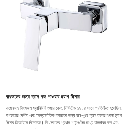
বাথরুমের জন্য ব্রাস কল শাওয়ার ট্যাপ মিক্সার
ওয়েনজহু কিংসডম স্যানিটারি ওয়ার কোং, লিমিটেড ১৯৮৪ সালে প্রতিষ্ঠিত হয়েছিল,
বাথরুমের দেশীয় এবং আন্তর্জাতিক বাজারের জন্য হাই-এন্ড ব্রাস কলের ঝরনা ট্যাপ
মিক্সার ডিজাইনে বিশেষজ্ঞ। কিংসডমের প্রধান পণ্যগুলির মধ্যে রান্নাঘর কল এবং