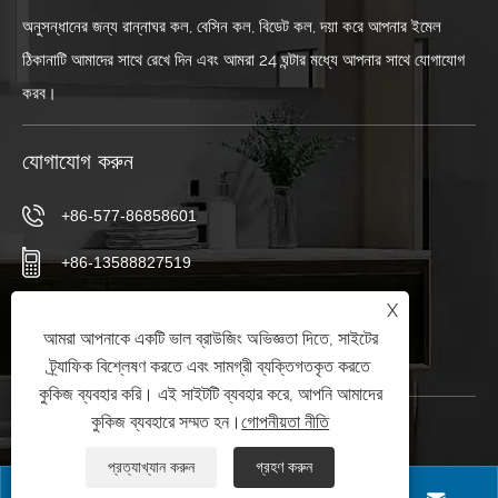
অনুসন্ধানের জন্য রান্নাঘর কল, বেসিন কল, বিডেট কল, দয়া করে আপনার ইমেল
ঠিকানাটি আমাদের সাথে রেখে দিন এবং আমরা 24 ঘন্টার মধ্যে আপনার সাথে যোগাযোগ
করব।
যোগাযোগ করুন
+86-577-86858601
+86-13588827519
X
info@meiya.cn
আমরা আপনাকে একটি ভাল ব্রাউজিং অভিজ্ঞতা দিতে, সাইটের
হাইগং অ্যাভিনিউ, লংওয়ান জেলা, ওয়েনঝু সিটি, ঝিজিয়াং প্রদেশ, চীন
ট্র্যাফিক বিশ্লেষণ করতে এবং সামগ্রী ব্যক্তিগতকৃত করতে
কুকিজ ব্যবহার করি। এই সাইটটি ব্যবহার করে, আপনি আমাদের
কুকিজ ব্যবহারে সম্মত হন।
গোপনীয়তা নীতি
প্রত্যাখ্যান করুন
গ্রহণ করুন
কপিরাইট © 2025 ওয়েনজহু কিংসডম স্যানিটারি ওয়ারে কোং, লিমিটেড সমস্ত অধিকার সংরক্ষিত।