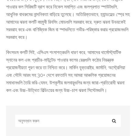
শাওয়ার কল সিরিজটি ব্রাশ করে নিকেল সমাপ্তি এবং জলপ্রপাত স্পাউটগুলি,
আধুনিক বাথরুমের নান্দনিকতা বাড়িয়ে তুলেছে। অতিরিক্তভাবে, হ্যান্ডহেল্ড স্প্রে সহ
আমাদের ঝরনা কলটি বহুমুখী রিনসিং মোডগুলি সরবরাহ করে, দ্রুত ঝরনা উভয়কেই
সরবরাহ করে এবং বাণিজ্যিক জিম বা স্পাগুলিতে গভীর-পরিষ্কার করার প্রয়োজনগুলি
সরবরাহ করে।
কিংসডম কলটি সিই, এসিএস শংসাপত্রগুলি ধারণ করে, আমাদের থার্মোস্ট্যাটিক
স্নানের কল এবং প্রাচীর-মাউন্টেড শাওয়ার কলের রেঞ্জগুলি কঠোর নিয়ন্ত্রক
প্রয়োজনীয়তা পূরণ করে তা নিশ্চিত করে। মার্কিন যুক্তরাষ্ট্র, জার্মানি, অস্ট্রেলিয়া
এবং সৌদি আরব সহ 30+ দেশে রফতানি সহ আমরা আঞ্চলিক প্রয়োজনের
সমাধানগুলি তৈরি করি-যেমন, উপকূলীয় জলবায়ুগুলির জন্য জারা-প্রতিরোধী ঝরনা
কল এবং উচ্চ-উত্থিত বিল্ডিংয়ের জন্য উচ্চ-চাপ ঝরনা সিস্টেমগুলি।