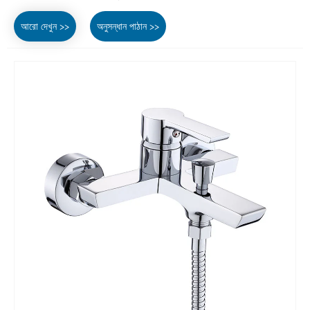
আরো দেখুন >>
অনুসন্ধান পাঠান >>