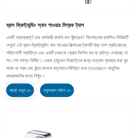
ব্রাস ফ্রিস্ট্যান্ডিং স্নান শাওয়ার মিশ্রক ট্যাপ
একটি আড়ম্বরপূর্ণ এবং কার্যকরী বাথটব কল খুঁজছেন? কিংসডমের ক্যাসিও সিরিজটি
দেখুন! এই ব্রাস ফ্রিস্ট্যান্ডিং বাথ শাওয়ার মিক্সারের ট্যাপটি উচ্চ তাপ প্রতিরোধের,
শক্তিশালী স্থায়িত্ব এবং একটি চকচকে ক্রোম ফিনিস সহ যা দুর্দান্ত দেখাচ্ছে তা
সহ শেষ পর্যন্ত নির্মিত। একক হ্যান্ডেল ডিজাইনের জন্য ধন্যবাদ ব্যবহার করা খুব
সহজ যা গরম এবং ঠান্ডা জলকে মসৃণভাবে মিশ্রিত করে modern আধুনিক
বাথরুমগুলির জন্য নিখুঁত।
আরো দেখুন >>
অনুসন্ধান পাঠান >>